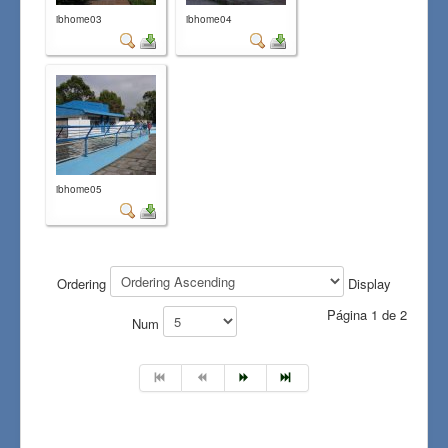
ibhome03
ibhome04
ibhome05
Ordering
Display
Página 1 de 2
Num