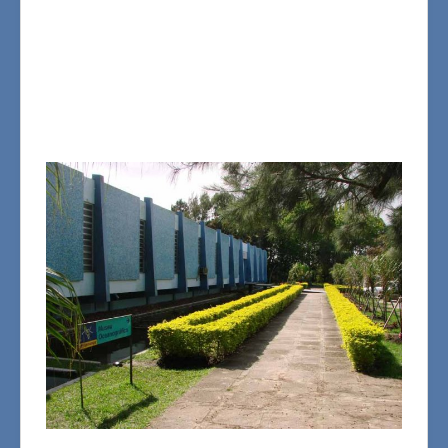
Museus
Centros Associados
Galeria
Avisos
Notícias
Fale Conosco
Horário de Funcionamento