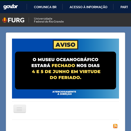
COMUNICA BR
ACESSO À INFORMAÇÃO
PARTI
IR
Universidade
Federal do Rio Grande
PARA
O
CONTEÚDO
Alternar
Navegação
Página inicial