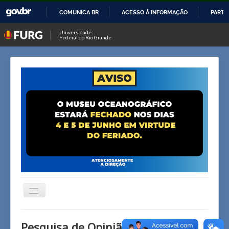
COMUNICA BR
ACESSO À INFORMAÇÃO
PARTI
IR
Universidade
Federal do Rio Grande
PARA
O
CONTEÚDO
Alternar
Navegação
Página inicial
Pesquisa de Opinião Pública