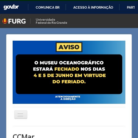
COMUNICA BR
ACESSO À INFORMAÇÃO
PARTI
IR
Universidade
Federal do Rio Grande
PARA
O
CONTEÚDO
Alternar
Navegação
Página inicial
CCMar