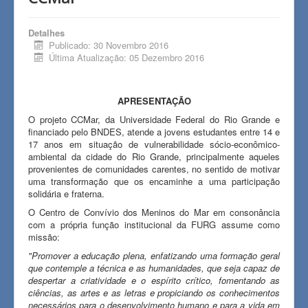
Museus
Centros Associados
Detalhes
Publicado: 30 Novembro 2016
Galeria
Última Atualização: 05 Dezembro 2016
Avisos
Notícias
APRESENTAÇÃO
O projeto CCMar, da Universidade Federal do Rio Grande e
Fale Conosco
financiado pelo BNDES, atende a jovens estudantes entre 14 e
17 anos em situação de vulnerabilidade sócio-econômico-
Horário de Funcionamento
ambiental da cidade do Rio Grande, principalmente aqueles
provenientes de comunidades carentes, no sentido de motivar
uma transformação que os encaminhe a uma participação
solidária e fraterna.
O Centro de Convívio dos Meninos do Mar em consonância
com a própria função institucional da FURG assume como
missão:
"Promover a educação plena, enfatizando uma formação geral
que contemple a técnica e as humanidades, que seja capaz de
despertar a criatividade e o espírito crítico, fomentando as
ciências, as artes e as letras e propiciando os conhecimentos
necessários para o desenvolvimento humano e para a vida em