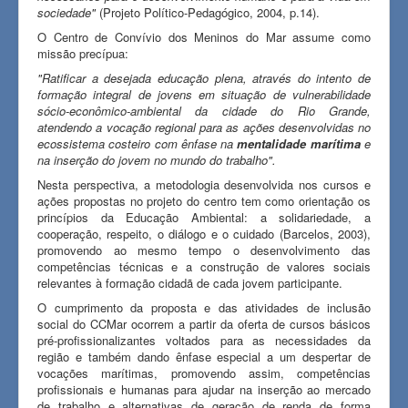
sociedade"
(Projeto Político-Pedagógico, 2004, p.14).
O Centro de Convívio dos Meninos do Mar assume como
missão precípua:
"Ratificar a desejada educação plena, através do intento de
formação integral de jovens em situação de vulnerabilidade
sócio-econômico-ambiental da cidade do Rio Grande,
atendendo a vocação regional para as ações desenvolvidas no
ecossistema costeiro com ênfase na
mentalidade marítima
e
na inserção do jovem no mundo do trabalho".
Nesta perspectiva, a metodologia desenvolvida nos cursos e
ações propostas no projeto do centro tem como orientação os
princípios da Educação Ambiental: a solidariedade, a
cooperação, respeito, o diálogo e o cuidado (Barcelos, 2003),
promovendo ao mesmo tempo o desenvolvimento das
competências técnicas e a construção de valores sociais
relevantes à formação cidadã de cada jovem participante.
O cumprimento da proposta e das atividades de inclusão
social do CCMar ocorrem a partir da oferta de cursos básicos
pré-profissionalizantes voltados para as necessidades da
região e também dando ênfase especial a um despertar de
vocações marítimas, promovendo assim, competências
profissionais e humanas para ajudar na inserção ao mercado
de trabalho e alternativas de geração de renda de forma