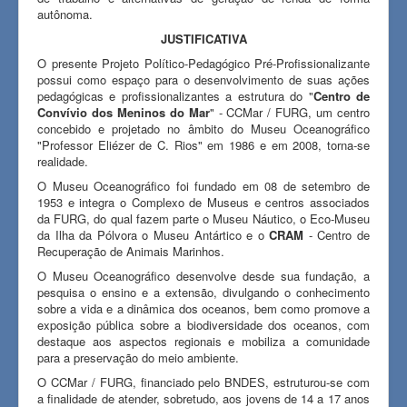
autônoma.
JUSTIFICATIVA
O presente Projeto Político-Pedagógico Pré-Profissionalizante
possui como espaço para o desenvolvimento de suas ações
pedagógicas e profissionalizantes a estrutura do "
Centro de
Convívio dos Meninos do Mar
" - CCMar / FURG, um centro
concebido e projetado no âmbito do Museu Oceanográfico
"Professor Eliézer de C. Rios" em 1986 e em 2008, torna-se
realidade.
O Museu Oceanográfico foi fundado em 08 de setembro de
1953 e integra o Complexo de Museus e centros associados
da FURG, do qual fazem parte o Museu Náutico, o Eco-Museu
da Ilha da Pólvora o Museu Antártico e o
CRAM
- Centro de
Recuperação de Animais Marinhos.
O Museu Oceanográfico desenvolve desde sua fundação, a
pesquisa o ensino e a extensão, divulgando o conhecimento
sobre a vida e a dinâmica dos oceanos, bem como promove a
exposição pública sobre a biodiversidade dos oceanos, com
destaque aos aspectos regionais e mobiliza a comunidade
para a preservação do meio ambiente.
O CCMar / FURG, financiado pelo BNDES, estruturou-se com
a finalidade de atender, sobretudo, aos jovens de 14 a 17 anos